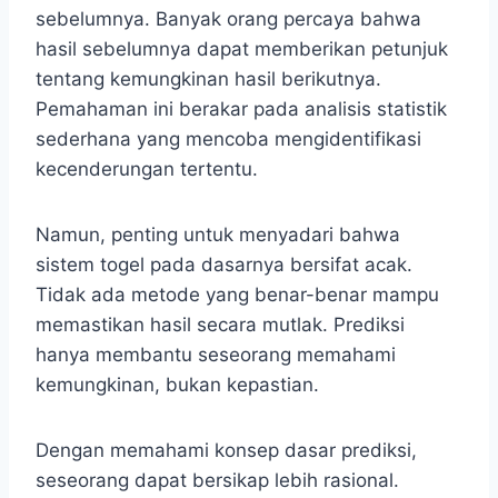
sebelumnya. Banyak orang percaya bahwa
hasil sebelumnya dapat memberikan petunjuk
tentang kemungkinan hasil berikutnya.
Pemahaman ini berakar pada analisis statistik
sederhana yang mencoba mengidentifikasi
kecenderungan tertentu.
Namun, penting untuk menyadari bahwa
sistem togel pada dasarnya bersifat acak.
Tidak ada metode yang benar-benar mampu
memastikan hasil secara mutlak. Prediksi
hanya membantu seseorang memahami
kemungkinan, bukan kepastian.
Dengan memahami konsep dasar prediksi,
seseorang dapat bersikap lebih rasional.