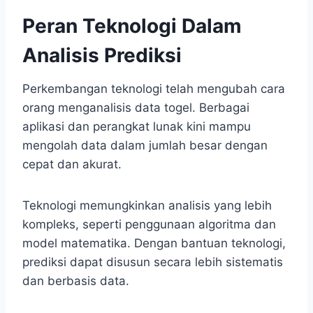
Peran Teknologi Dalam
Analisis Prediksi
Perkembangan teknologi telah mengubah cara
orang menganalisis data togel. Berbagai
aplikasi dan perangkat lunak kini mampu
mengolah data dalam jumlah besar dengan
cepat dan akurat.
Teknologi memungkinkan analisis yang lebih
kompleks, seperti penggunaan algoritma dan
model matematika. Dengan bantuan teknologi,
prediksi dapat disusun secara lebih sistematis
dan berbasis data.