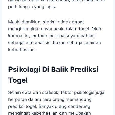
perhitungan yang logis.
Meski demikian, statistik tidak dapat
menghilangkan unsur acak dalam togel. Oleh
karena itu, metode ini sebaiknya dipahami
sebagai alat analisis, bukan sebagai jaminan
keberhasilan.
Psikologi Di Balik Prediksi
Togel
Selain data dan statistik, faktor psikologis juga
berperan dalam cara orang memandang
prediksi togel. Banyak orang cenderung
mengingat keberhasilan dan melupakan