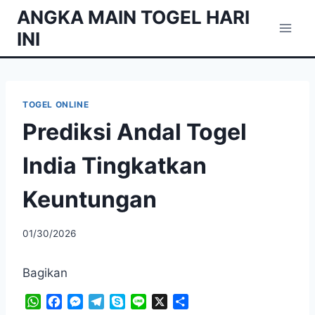
Skip
ANGKA MAIN TOGEL HARI
to
INI
content
TOGEL ONLINE
Prediksi Andal Togel
India Tingkatkan
Keuntungan
01/30/2026
Bagikan
W
F
M
T
S
L
X
S