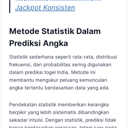
Jackpot Konsisten
Metode Statistik Dalam
Prediksi Angka
Statistik sederhana seperti rata-rata, distribusi
frekuensi, dan probabilitas sering digunakan
dalam prediksi togel India. Metode ini
membantu mengukur peluang kemunculan
angka tertentu berdasarkan data yang ada.
Pendekatan statistik memberikan kerangka
berpikir yang lebih sistematis dibandingkan
sekadar intuisi. Dengan statistik, prediksi tidak
hanya berdasarkan perasaan, tetapi juga pada