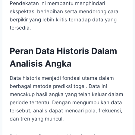
Pendekatan ini membantu menghindari
ekspektasi berlebihan serta mendorong cara
berpikir yang lebih kritis terhadap data yang
tersedia.
Peran Data Historis Dalam
Analisis Angka
Data historis menjadi fondasi utama dalam
berbagai metode prediksi togel. Data ini
mencakup hasil angka yang telah keluar dalam
periode tertentu. Dengan mengumpulkan data
tersebut, analis dapat mencari pola, frekuensi,
dan tren yang muncul.