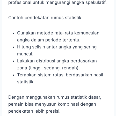
profesional untuk mengurangi angka spekulatif.
Contoh pendekatan rumus statistik:
Gunakan metode rata-rata kemunculan
angka dalam periode tertentu.
Hitung selisih antar angka yang sering
muncul.
Lakukan distribusi angka berdasarkan
zona (tinggi, sedang, rendah).
Terapkan sistem rotasi berdasarkan hasil
statistik.
Dengan menggunakan rumus statistik dasar,
pemain bisa menyusun kombinasi dengan
pendekatan lebih presisi.