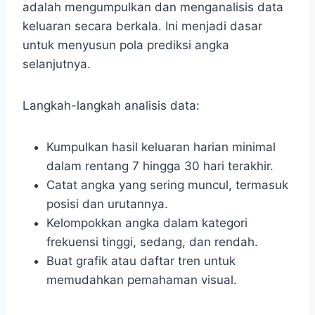
adalah mengumpulkan dan menganalisis data
keluaran secara berkala. Ini menjadi dasar
untuk menyusun pola prediksi angka
selanjutnya.
Langkah-langkah analisis data:
Kumpulkan hasil keluaran harian minimal
dalam rentang 7 hingga 30 hari terakhir.
Catat angka yang sering muncul, termasuk
posisi dan urutannya.
Kelompokkan angka dalam kategori
frekuensi tinggi, sedang, dan rendah.
Buat grafik atau daftar tren untuk
memudahkan pemahaman visual.