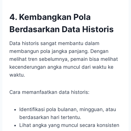
4. Kembangkan Pola
Berdasarkan Data Historis
Data historis sangat membantu dalam
membangun pola jangka panjang. Dengan
melihat tren sebelumnya, pemain bisa melihat
kecenderungan angka muncul dari waktu ke
waktu.
Cara memanfaatkan data historis:
Identifikasi pola bulanan, mingguan, atau
berdasarkan hari tertentu.
Lihat angka yang muncul secara konsisten