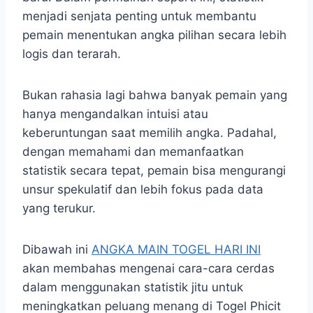
menjadi senjata penting untuk membantu
pemain menentukan angka pilihan secara lebih
logis dan terarah.
Bukan rahasia lagi bahwa banyak pemain yang
hanya mengandalkan intuisi atau
keberuntungan saat memilih angka. Padahal,
dengan memahami dan memanfaatkan
statistik secara tepat, pemain bisa mengurangi
unsur spekulatif dan lebih fokus pada data
yang terukur.
Dibawah ini
ANGKA MAIN TOGEL HARI INI
akan membahas mengenai cara-cara cerdas
dalam menggunakan statistik jitu untuk
meningkatkan peluang menang di Togel Phicit