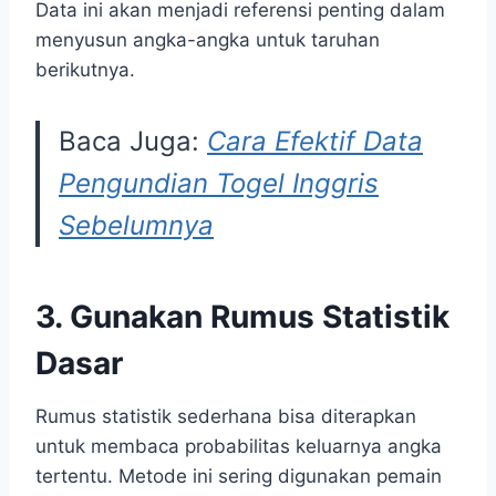
Data ini akan menjadi referensi penting dalam
menyusun angka-angka untuk taruhan
berikutnya.
Baca Juga:
Cara Efektif Data
Pengundian Togel Inggris
Sebelumnya
3. Gunakan Rumus Statistik
Dasar
Rumus statistik sederhana bisa diterapkan
untuk membaca probabilitas keluarnya angka
tertentu. Metode ini sering digunakan pemain