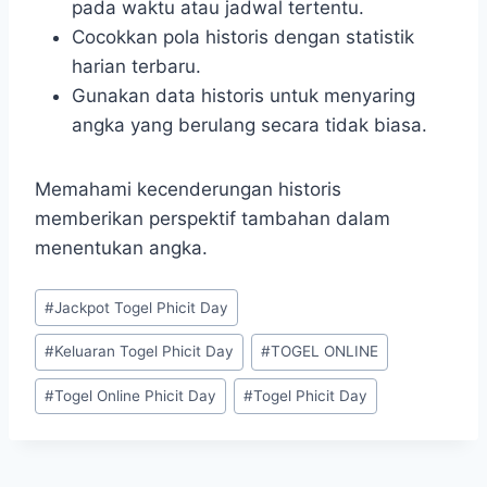
pada waktu atau jadwal tertentu.
Cocokkan pola historis dengan statistik
harian terbaru.
Gunakan data historis untuk menyaring
angka yang berulang secara tidak biasa.
Memahami kecenderungan historis
memberikan perspektif tambahan dalam
menentukan angka.
Post
#
Jackpot Togel Phicit Day
Tags:
#
Keluaran Togel Phicit Day
#
TOGEL ONLINE
#
Togel Online Phicit Day
#
Togel Phicit Day