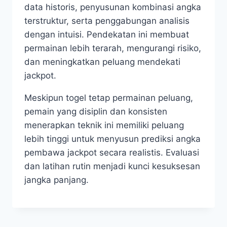
data historis, penyusunan kombinasi angka
terstruktur, serta penggabungan analisis
dengan intuisi. Pendekatan ini membuat
permainan lebih terarah, mengurangi risiko,
dan meningkatkan peluang mendekati
jackpot.
Meskipun togel tetap permainan peluang,
pemain yang disiplin dan konsisten
menerapkan teknik ini memiliki peluang
lebih tinggi untuk menyusun prediksi angka
pembawa jackpot secara realistis. Evaluasi
dan latihan rutin menjadi kunci kesuksesan
jangka panjang.