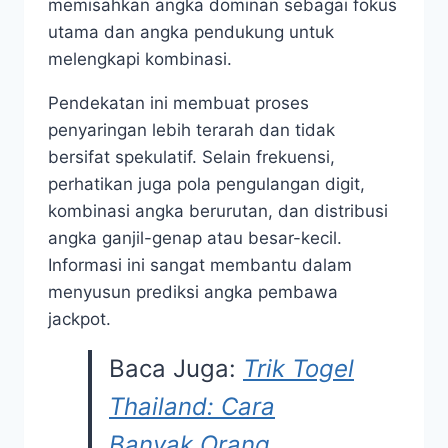
memisahkan angka dominan sebagai fokus
utama dan angka pendukung untuk
melengkapi kombinasi.
Pendekatan ini membuat proses
penyaringan lebih terarah dan tidak
bersifat spekulatif. Selain frekuensi,
perhatikan juga pola pengulangan digit,
kombinasi angka berurutan, dan distribusi
angka ganjil-genap atau besar-kecil.
Informasi ini sangat membantu dalam
menyusun prediksi angka pembawa
jackpot.
Baca Juga:
Trik Togel
Thailand: Cara
Banyak Orang