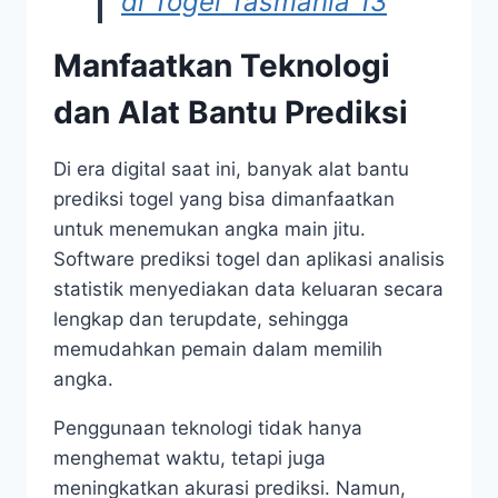
di Togel Tasmania 13
Manfaatkan Teknologi
dan Alat Bantu Prediksi
Di era digital saat ini, banyak alat bantu
prediksi togel yang bisa dimanfaatkan
untuk menemukan angka main jitu.
Software prediksi togel dan aplikasi analisis
statistik menyediakan data keluaran secara
lengkap dan terupdate, sehingga
memudahkan pemain dalam memilih
angka.
Penggunaan teknologi tidak hanya
menghemat waktu, tetapi juga
meningkatkan akurasi prediksi. Namun,