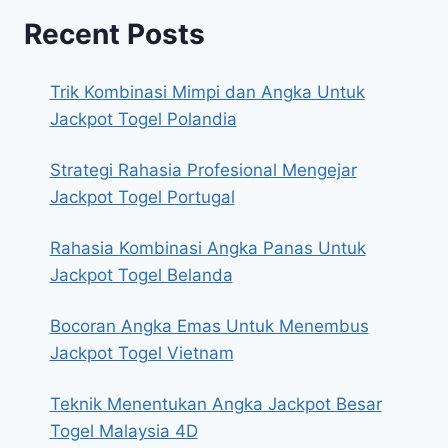
Recent Posts
Trik Kombinasi Mimpi dan Angka Untuk
Jackpot Togel Polandia
Strategi Rahasia Profesional Mengejar
Jackpot Togel Portugal
Rahasia Kombinasi Angka Panas Untuk
Jackpot Togel Belanda
Bocoran Angka Emas Untuk Menembus
Jackpot Togel Vietnam
Teknik Menentukan Angka Jackpot Besar
Togel Malaysia 4D