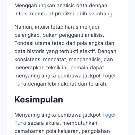
Menggabungkan analisis data dengan
intuisi membuat prediksi lebih seimbang.
Namun, intuisi tetap harus menjadi
pelengkap, bukan pengganti analisis.
Fondasi utama tetap dari pola angka dan
data historis yang terbukti efektif. Dengan
konsistensi mencatat, menganalisis, dan
menerapkan teknik ini, pemain dapat
menyaring angka pembawa jackpot Togel
Turki dengan lebih akurat dan terarah.
Kesimpulan
Menyaring angka pembawa jackpot
Togel
Turki
secara akurat membutuhkan
pemahaman pola keluaran, pengolahan