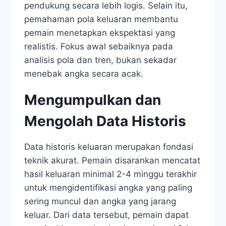
pendukung secara lebih logis. Selain itu,
pemahaman pola keluaran membantu
pemain menetapkan ekspektasi yang
realistis. Fokus awal sebaiknya pada
analisis pola dan tren, bukan sekadar
menebak angka secara acak.
Mengumpulkan dan
Mengolah Data Historis
Data historis keluaran merupakan fondasi
teknik akurat. Pemain disarankan mencatat
hasil keluaran minimal 2-4 minggu terakhir
untuk mengidentifikasi angka yang paling
sering muncul dan angka yang jarang
keluar. Dari data tersebut, pemain dapat