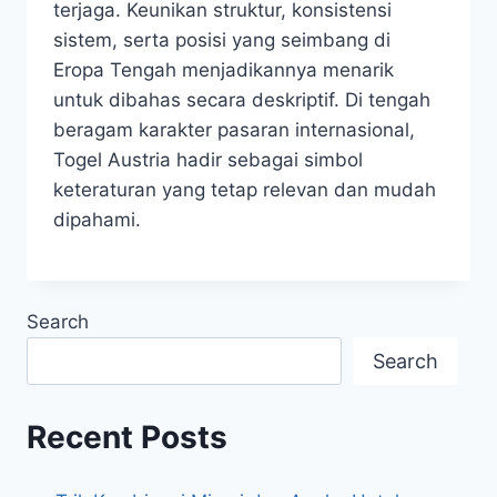
terjaga. Keunikan struktur, konsistensi
sistem, serta posisi yang seimbang di
Eropa Tengah menjadikannya menarik
untuk dibahas secara deskriptif. Di tengah
beragam karakter pasaran internasional,
Togel Austria hadir sebagai simbol
keteraturan yang tetap relevan dan mudah
dipahami.
Search
Search
Recent Posts