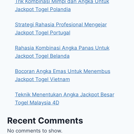
Trik Kombinasi Mimpi dan Angka Untuk
Jackpot Togel Polandia
Strategi Rahasia Profesional Mengejar
Jackpot Togel Portugal
Rahasia Kombinasi Angka Panas Untuk
Jackpot Togel Belanda
Bocoran Angka Emas Untuk Menembus
Jackpot Togel Vietnam
Teknik Menentukan Angka Jackpot Besar
Togel Malaysia 4D
Recent Comments
No comments to show.