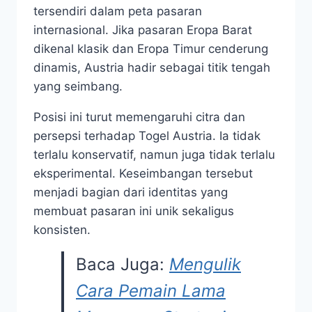
tersendiri dalam peta pasaran
internasional. Jika pasaran Eropa Barat
dikenal klasik dan Eropa Timur cenderung
dinamis, Austria hadir sebagai titik tengah
yang seimbang.
Posisi ini turut memengaruhi citra dan
persepsi terhadap Togel Austria. Ia tidak
terlalu konservatif, namun juga tidak terlalu
eksperimental. Keseimbangan tersebut
menjadi bagian dari identitas yang
membuat pasaran ini unik sekaligus
konsisten.
Baca Juga:
Mengulik
Cara Pemain Lama