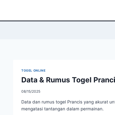
Skip
to
content
TOGEL ONLINE
Data & Rumus Togel Pranc
08/15/2025
Data dan rumus togel Prancis yang akurat 
mengatasi tantangan dalam permainan.