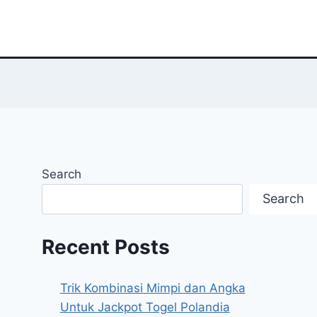
Search
Search
Recent Posts
Trik Kombinasi Mimpi dan Angka
Untuk Jackpot Togel Polandia