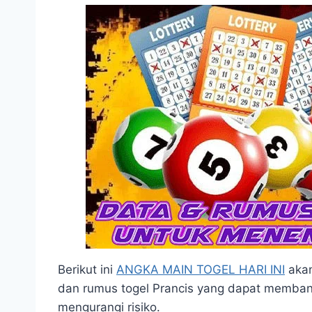
Berikut ini
ANGKA MAIN TOGEL HARI INI
akan
dan rumus togel Prancis yang dapat membant
mengurangi risiko.