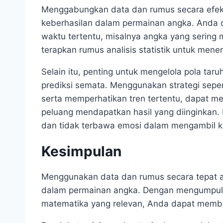
Menggabungkan data dan rumus secara efekt
keberhasilan dalam permainan angka. Anda
waktu tertentu, misalnya angka yang sering 
terapkan rumus analisis statistik untuk mene
Selain itu, penting untuk mengelola pola tar
prediksi semata. Menggunakan strategi seper
serta memperhatikan tren tertentu, dapat 
peluang mendapatkan hasil yang diinginkan.
dan tidak terbawa emosi dalam mengambil k
Kesimpulan
Menggunakan data dan rumus secara tepat a
dalam permainan angka. Dengan mengumpulk
matematika yang relevan, Anda dapat membuat