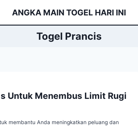
ANGKA MAIN TOGEL HARI INI
Togel Prancis
is Untuk Menembus Limit Rugi
untuk membantu Anda meningkatkan peluang dan