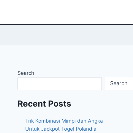
Search
Search
Recent Posts
Trik Kombinasi Mimpi dan Angka
Untuk Jackpot Togel Polandia