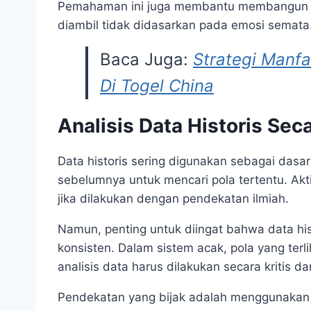
Pemahaman ini juga membantu membangun sik
diambil tidak didasarkan pada emosi semata
Baca Juga:
Strategi Manf
Di Togel China
Analisis Data Historis Seca
Data historis sering digunakan sebagai dasar
sebelumnya untuk mencari pola tertentu. Aktiv
jika dilakukan dengan pendekatan ilmiah.
Namun, penting untuk diingat bahwa data his
konsisten. Dalam sistem acak, pola yang terli
analisis data harus dilakukan secara kritis da
Pendekatan yang bijak adalah menggunakan 