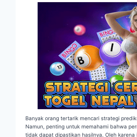
Banyak orang tertarik mencari strategi pre
Namun, penting untuk memahami bahwa perm
tidak dapat dipastikan hasilnya. Oleh karen