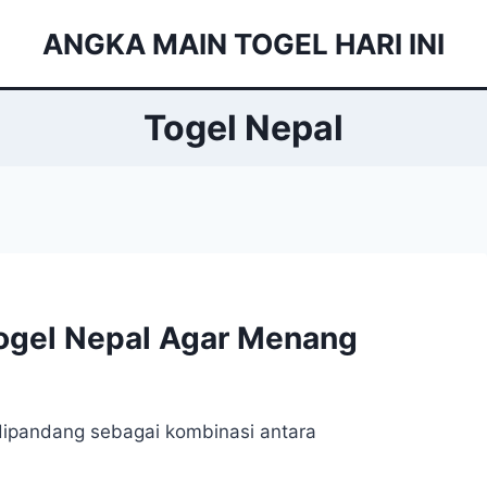
ANGKA MAIN TOGEL HARI INI
Togel Nepal
Togel Nepal Agar Menang
 dipandang sebagai kombinasi antara