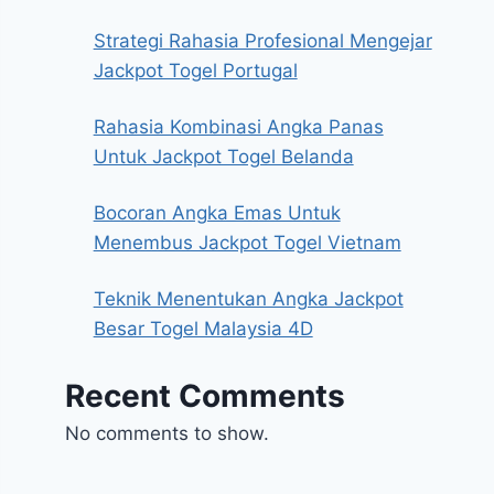
Strategi Rahasia Profesional Mengejar
Jackpot Togel Portugal
Rahasia Kombinasi Angka Panas
Untuk Jackpot Togel Belanda
Bocoran Angka Emas Untuk
Menembus Jackpot Togel Vietnam
Teknik Menentukan Angka Jackpot
Besar Togel Malaysia 4D
Recent Comments
No comments to show.