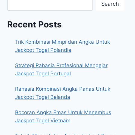
Search
Recent Posts
Trik Kombinasi Mimpi dan Angka Untuk
Jackpot Togel Polandia
Strategi Rahasia Profesional Mengejar
Jackpot Togel Portugal
Rahasia Kombinasi Angka Panas Untuk
Jackpot Togel Belanda
Bocoran Angka Emas Untuk Menembus
Jackpot Togel Vietnam