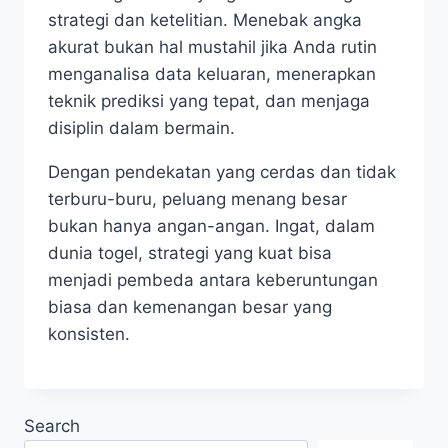
strategi dan ketelitian. Menebak angka
akurat bukan hal mustahil jika Anda rutin
menganalisa data keluaran, menerapkan
teknik prediksi yang tepat, dan menjaga
disiplin dalam bermain.
Dengan pendekatan yang cerdas dan tidak
terburu-buru, peluang menang besar
bukan hanya angan-angan. Ingat, dalam
dunia togel, strategi yang kuat bisa
menjadi pembeda antara keberuntungan
biasa dan kemenangan besar yang
konsisten.
Search