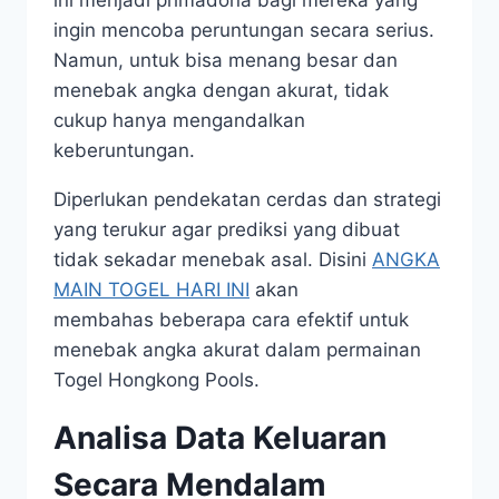
ingin mencoba peruntungan secara serius.
Namun, untuk bisa menang besar dan
menebak angka dengan akurat, tidak
cukup hanya mengandalkan
keberuntungan.
Diperlukan pendekatan cerdas dan strategi
yang terukur agar prediksi yang dibuat
tidak sekadar menebak asal. Disini
ANGKA
MAIN TOGEL HARI INI
akan
membahas beberapa cara efektif untuk
menebak angka akurat dalam permainan
Togel Hongkong Pools.
Analisa Data Keluaran
Secara Mendalam