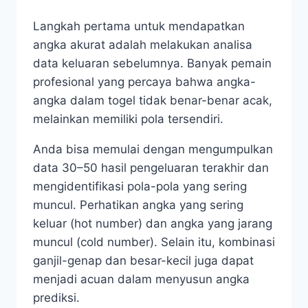
Langkah pertama untuk mendapatkan
angka akurat adalah melakukan analisa
data keluaran sebelumnya. Banyak pemain
profesional yang percaya bahwa angka-
angka dalam togel tidak benar-benar acak,
melainkan memiliki pola tersendiri.
Anda bisa memulai dengan mengumpulkan
data 30–50 hasil pengeluaran terakhir dan
mengidentifikasi pola-pola yang sering
muncul. Perhatikan angka yang sering
keluar (hot number) dan angka yang jarang
muncul (cold number). Selain itu, kombinasi
ganjil-genap dan besar-kecil juga dapat
menjadi acuan dalam menyusun angka
prediksi.