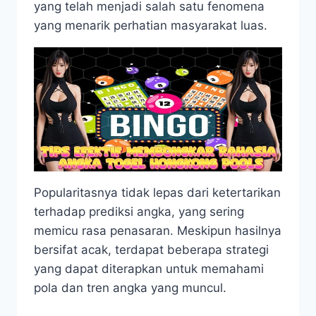
yang telah menjadi salah satu fenomena
yang menarik perhatian masyarakat luas.
Popularitasnya tidak lepas dari ketertarikan
terhadap prediksi angka, yang sering
memicu rasa penasaran. Meskipun hasilnya
bersifat acak, terdapat beberapa strategi
yang dapat diterapkan untuk memahami
pola dan tren angka yang muncul.