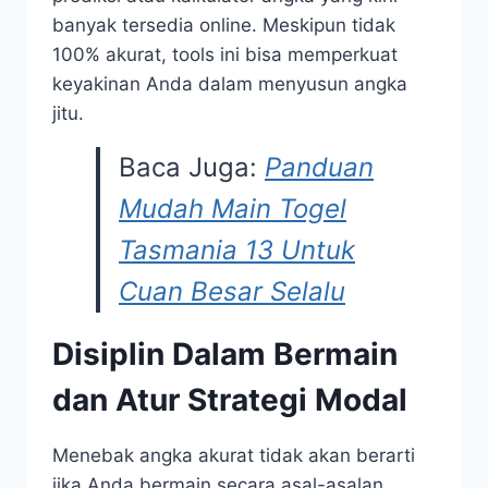
banyak tersedia online. Meskipun tidak
100% akurat, tools ini bisa memperkuat
keyakinan Anda dalam menyusun angka
jitu.
Baca Juga:
Panduan
Mudah Main Togel
Tasmania 13 Untuk
Cuan Besar Selalu
Disiplin Dalam Bermain
dan Atur Strategi Modal
Menebak angka akurat tidak akan berarti
jika Anda bermain secara asal-asalan.