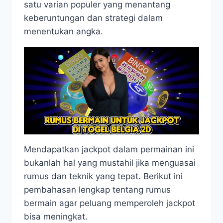
satu varian populer yang menantang
keberuntungan dan strategi dalam
menentukan angka.
Mendapatkan jackpot dalam permainan ini
bukanlah hal yang mustahil jika menguasai
rumus dan teknik yang tepat. Berikut ini
pembahasan lengkap tentang rumus
bermain agar peluang memperoleh jackpot
bisa meningkat.