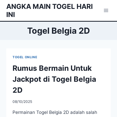
Skip
ANGKA MAIN TOGEL HARI
to
INI
content
Togel Belgia 2D
TOGEL ONLINE
Rumus Bermain Untuk
Jackpot di Togel Belgia
2D
08/10/2025
Permainan Togel Belgia 2D adalah salah