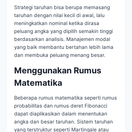
Strategi taruhan bisa berupa memasang
taruhan dengan nilai kecil di awal, lalu
meningkatkan nominal ketika dirasa
peluang angka yang dipilih semakin tinggi
berdasarkan analisis. Manajemen modal
yang baik membantu bertahan lebih lama
dan membuka peluang menang besar.
Menggunakan Rumus
Matematika
Beberapa rumus matematika seperti rumus
probabilitas dan rumus deret Fibonacci
dapat diaplikasikan dalam menentukan
angka dan besar taruhan. Sistem taruhan
yang terstruktur seperti Martingale atau