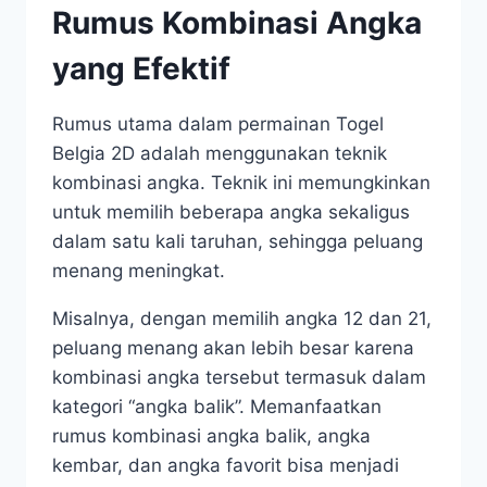
Rumus Kombinasi Angka
yang Efektif
Rumus utama dalam permainan Togel
Belgia 2D adalah menggunakan teknik
kombinasi angka. Teknik ini memungkinkan
untuk memilih beberapa angka sekaligus
dalam satu kali taruhan, sehingga peluang
menang meningkat.
Misalnya, dengan memilih angka 12 dan 21,
peluang menang akan lebih besar karena
kombinasi angka tersebut termasuk dalam
kategori “angka balik”. Memanfaatkan
rumus kombinasi angka balik, angka
kembar, dan angka favorit bisa menjadi