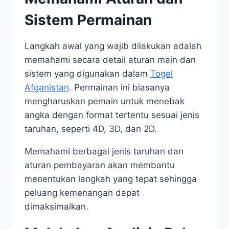
Sistem Permainan
Langkah awal yang wajib dilakukan adalah
memahami secara detail aturan main dan
sistem yang digunakan dalam
Togel
Afganistan
. Permainan ini biasanya
mengharuskan pemain untuk menebak
angka dengan format tertentu sesuai jenis
taruhan, seperti 4D, 3D, dan 2D.
Memahami berbagai jenis taruhan dan
aturan pembayaran akan membantu
menentukan langkah yang tepat sehingga
peluang kemenangan dapat
dimaksimalkan.