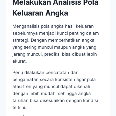
Melakukan Analisis Pola
Keluaran Angka
Menganalisis pola angka hasil keluaran
sebelumnya menjadi kunci penting dalam
strategi. Dengan memperhatikan angka
yang sering muncul maupun angka yang
jarang muncul, prediksi bisa dibuat lebih
akurat.
Perlu dilakukan pencatatan dan
pengamatan secara konsisten agar pola
atau tren yang muncul dapat dikenali
dengan lebih mudah, sehingga angka
taruhan bisa disesuaikan dengan kondisi
terkini.