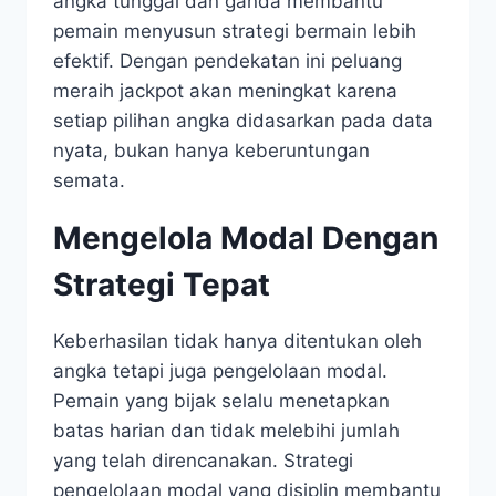
angka tunggal dan ganda membantu
pemain menyusun strategi bermain lebih
efektif. Dengan pendekatan ini peluang
meraih jackpot akan meningkat karena
setiap pilihan angka didasarkan pada data
nyata, bukan hanya keberuntungan
semata.
Mengelola Modal Dengan
Strategi Tepat
Keberhasilan tidak hanya ditentukan oleh
angka tetapi juga pengelolaan modal.
Pemain yang bijak selalu menetapkan
batas harian dan tidak melebihi jumlah
yang telah direncanakan. Strategi
pengelolaan modal yang disiplin membantu