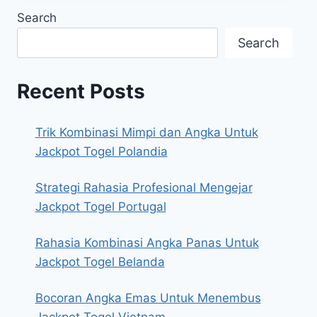
Search
Search
Recent Posts
Trik Kombinasi Mimpi dan Angka Untuk
Jackpot Togel Polandia
Strategi Rahasia Profesional Mengejar
Jackpot Togel Portugal
Rahasia Kombinasi Angka Panas Untuk
Jackpot Togel Belanda
Bocoran Angka Emas Untuk Menembus
Jackpot Togel Vietnam