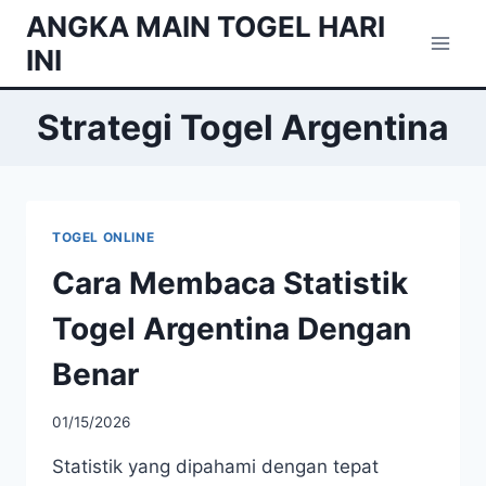
Skip
ANGKA MAIN TOGEL HARI
to
INI
content
Strategi Togel Argentina
TOGEL ONLINE
Cara Membaca Statistik
Togel Argentina Dengan
Benar
01/15/2026
Statistik yang dipahami dengan tepat