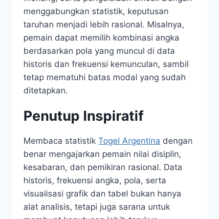
menggabungkan statistik, keputusan
taruhan menjadi lebih rasional. Misalnya,
pemain dapat memilih kombinasi angka
berdasarkan pola yang muncul di data
historis dan frekuensi kemunculan, sambil
tetap mematuhi batas modal yang sudah
ditetapkan.
Penutup Inspiratif
Membaca statistik
Togel Argentina
dengan
benar mengajarkan pemain nilai disiplin,
kesabaran, dan pemikiran rasional. Data
historis, frekuensi angka, pola, serta
visualisasi grafik dan tabel bukan hanya
alat analisis, tetapi juga sarana untuk