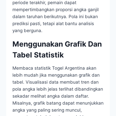
periode terakhir, pemain dapat
mempertimbangkan proporsi angka ganjil
dalam taruhan berikutnya. Pola ini bukan
prediksi pasti, tetapi alat bantu analisis
yang berguna.
Menggunakan Grafik Dan
Tabel Statistik
Membaca statistik Togel Argentina akan
lebih mudah jika menggunakan grafik dan
tabel. Visualisasi data membuat tren dan
pola angka lebih jelas terlihat dibandingkan
sekadar melihat angka dalam daftar.
Misalnya, grafik batang dapat menunjukkan
angka yang paling sering muncul,