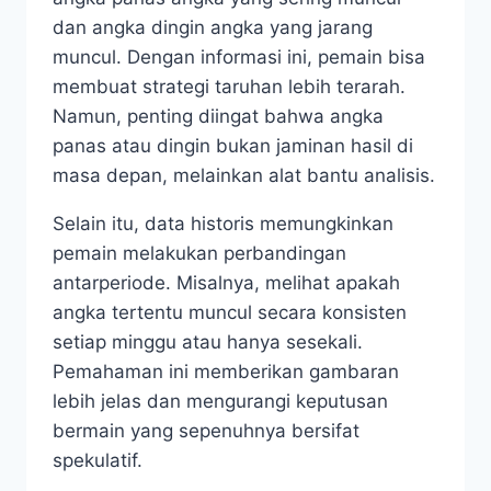
dan angka dingin angka yang jarang
muncul. Dengan informasi ini, pemain bisa
membuat strategi taruhan lebih terarah.
Namun, penting diingat bahwa angka
panas atau dingin bukan jaminan hasil di
masa depan, melainkan alat bantu analisis.
Selain itu, data historis memungkinkan
pemain melakukan perbandingan
antarperiode. Misalnya, melihat apakah
angka tertentu muncul secara konsisten
setiap minggu atau hanya sesekali.
Pemahaman ini memberikan gambaran
lebih jelas dan mengurangi keputusan
bermain yang sepenuhnya bersifat
spekulatif.