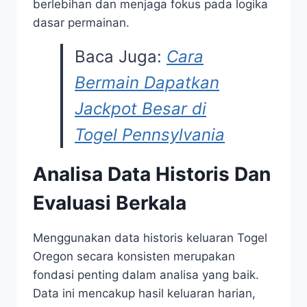
berlebihan dan menjaga fokus pada logika
dasar permainan.
Baca Juga:
Cara
Bermain Dapatkan
Jackpot Besar di
Togel Pennsylvania
Analisa Data Historis Dan
Evaluasi Berkala
Menggunakan data historis keluaran Togel
Oregon secara konsisten merupakan
fondasi penting dalam analisa yang baik.
Data ini mencakup hasil keluaran harian,