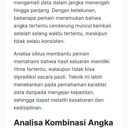
mengamati data dalam jangka menengah
hingga panjang. Dengan ketekunan,
beberapa pemain menemukan bahwa
angka tertentu cenderung muncul kembali
setelah selang waktu tertentu, meskipun
tidak selalu konsisten.
Analisa siklus membantu pemain
memahami bahwa hasil keluaran memiliki
ritme tertentu, walaupun tidak bisa
diprediksi secara pasti. Teknik ini lebih
menekankan pada pemahaman karakter
data daripada mengejar kepastian,
sehingga dapat melatih kesabaran dan
kedisiplinan.
Analisa Kombinasi Angka