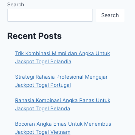
Search
Search
Recent Posts
Trik Kombinasi Mimpi dan Angka Untuk
Jackpot Togel Polandia
Strategi Rahasia Profesional Mengejar
Jackpot Togel Portugal
Rahasia Kombinasi Angka Panas Untuk
Jackpot Togel Belanda
Bocoran Angka Emas Untuk Menembus
Jackpot Togel Vietnam