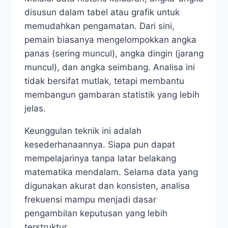
disusun dalam tabel atau grafik untuk
memudahkan pengamatan. Dari sini,
pemain biasanya mengelompokkan angka
panas (sering muncul), angka dingin (jarang
muncul), dan angka seimbang. Analisa ini
tidak bersifat mutlak, tetapi membantu
membangun gambaran statistik yang lebih
jelas.
Keunggulan teknik ini adalah
kesederhanaannya. Siapa pun dapat
mempelajarinya tanpa latar belakang
matematika mendalam. Selama data yang
digunakan akurat dan konsisten, analisa
frekuensi mampu menjadi dasar
pengambilan keputusan yang lebih
terstruktur.