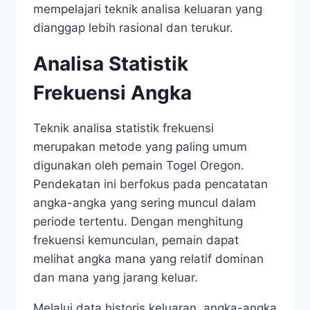
mempelajari teknik analisa keluaran yang
dianggap lebih rasional dan terukur.
Analisa Statistik
Frekuensi Angka
Teknik analisa statistik frekuensi
merupakan metode yang paling umum
digunakan oleh pemain Togel Oregon.
Pendekatan ini berfokus pada pencatatan
angka-angka yang sering muncul dalam
periode tertentu. Dengan menghitung
frekuensi kemunculan, pemain dapat
melihat angka mana yang relatif dominan
dan mana yang jarang keluar.
Melalui data historis keluaran, angka-angka