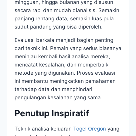
mingguan, hingga bulanan yang disusun
secara rapi dan mudah dianalisis. Semakin
panjang rentang data, semakin luas pula
sudut pandang yang bisa diperoleh.
Evaluasi berkala menjadi bagian penting
dari teknik ini. Pemain yang serius biasanya
meninjau kembali hasil analisa mereka,
mencatat kesalahan, dan memperbaiki
metode yang digunakan. Proses evaluasi
ini membantu meningkatkan pemahaman
terhadap data dan menghindari
pengulangan kesalahan yang sama.
Penutup Inspiratif
Teknik analisa keluaran
Togel Oregon
yang