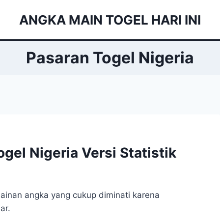
ANGKA MAIN TOGEL HARI INI
Pasaran Togel Nigeria
el Nigeria Versi Statistik
ainan angka yang cukup diminati karena
ar.