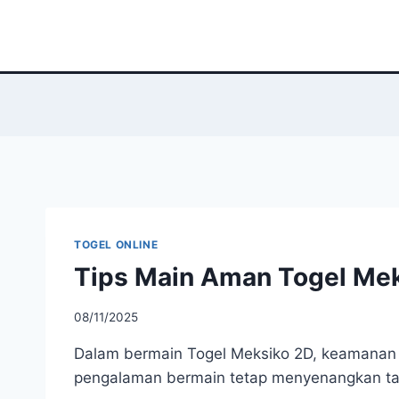
Skip
to
content
TOGEL ONLINE
Tips Main Aman Togel Mek
08/11/2025
Dalam bermain Togel Meksiko 2D, keamanan
pengalaman bermain tetap menyenangkan t