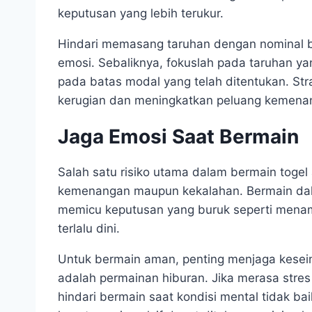
keputusan yang lebih terukur.
Hindari memasang taruhan dengan nominal be
emosi. Sebaliknya, fokuslah pada taruhan 
pada batas modal yang telah ditentukan. St
kerugian dan meningkatkan peluang kemena
Jaga Emosi Saat Bermain
Salah satu risiko utama dalam bermain togel
kemenangan maupun kekalahan. Bermain dalam
memicu keputusan yang buruk seperti menam
terlalu dini.
Untuk bermain aman, penting menjaga kesei
adalah permainan hiburan. Jika merasa stres 
hindari bermain saat kondisi mental tidak bai