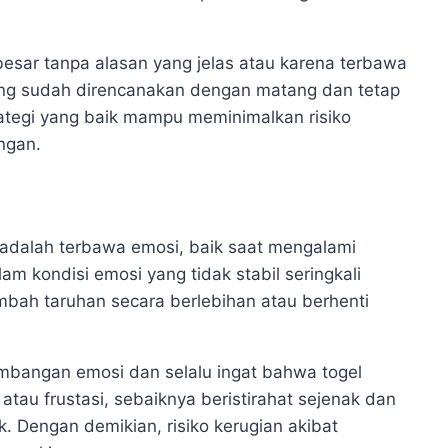
sar tanpa alasan yang jelas atau karena terbawa
yang sudah direncanakan dengan matang dan tetap
rategi yang baik mampu meminimalkan risiko
ngan.
 adalah terbawa emosi, baik saat mengalami
 kondisi emosi yang tidak stabil seringkali
bah taruhan secara berlebihan atau berhenti
mbangan emosi dan selalu ingat bahwa togel
atau frustasi, sebaiknya beristirahat sejenak dan
k. Dengan demikian, risiko kerugian akibat