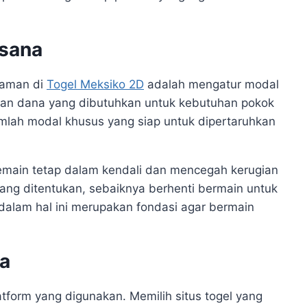
ksana
n aman di
Togel Meksiko 2D
adalah mengatur modal
an dana yang dibutuhkan untuk kebutuhan pokok
umlah modal khusus yang siap untuk dipertaruhkan
main tetap dalam kendali dan mencegah kerugian
ang ditentukan, sebaiknya berhenti bermain untuk
n dalam hal ini merupakan fondasi agar bermain
ya
form yang digunakan. Memilih situs togel yang