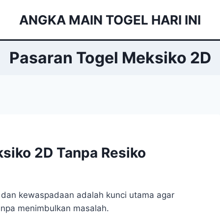
ANGKA MAIN TOGEL HARI INI
Pasaran Togel Meksiko 2D
siko 2D Tanpa Resiko
 dan kewaspadaan adalah kunci utama agar
anpa menimbulkan masalah.