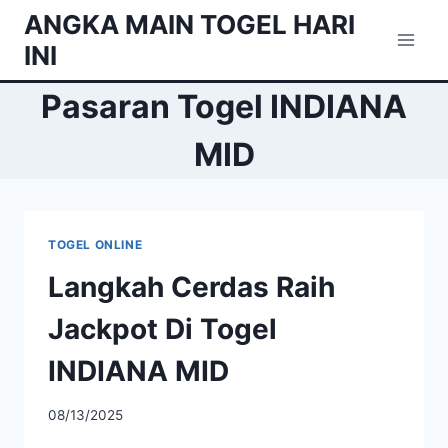
Skip
ANGKA MAIN TOGEL HARI
to
INI
content
Pasaran Togel INDIANA
MID
TOGEL ONLINE
Langkah Cerdas Raih
Jackpot Di Togel
INDIANA MID
08/13/2025