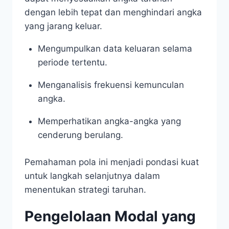
dengan lebih tepat dan menghindari angka
yang jarang keluar.
Mengumpulkan data keluaran selama
periode tertentu.
Menganalisis frekuensi kemunculan
angka.
Memperhatikan angka-angka yang
cenderung berulang.
Pemahaman pola ini menjadi pondasi kuat
untuk langkah selanjutnya dalam
menentukan strategi taruhan.
Pengelolaan Modal yang