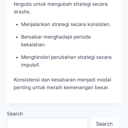
tergoda untuk mengubah strategi secara
drastis.
Menjalankan strategi secara konsisten.
Bersabar menghadapi periode
kekalahan.
Menghindari perubahan strategi secara
impulsif.
Konsistensi dan kesabaran menjadi modal
penting untuk meraih kemenangan besar.
Search
Search