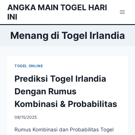
Skip
ANGKA MAIN TOGEL HARI
to
INI
content
Menang di Togel Irlandia
TOGEL ONLINE
Prediksi Togel Irlandia
Dengan Rumus
Kombinasi & Probabilitas
08/15/2025
Rumus Kombinasi dan Probabilitas Togel