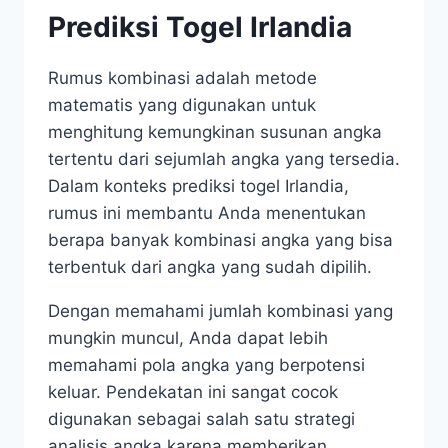
Prediksi Togel Irlandia
Rumus kombinasi adalah metode
matematis yang digunakan untuk
menghitung kemungkinan susunan angka
tertentu dari sejumlah angka yang tersedia.
Dalam konteks prediksi togel Irlandia,
rumus ini membantu Anda menentukan
berapa banyak kombinasi angka yang bisa
terbentuk dari angka yang sudah dipilih.
Dengan memahami jumlah kombinasi yang
mungkin muncul, Anda dapat lebih
memahami pola angka yang berpotensi
keluar. Pendekatan ini sangat cocok
digunakan sebagai salah satu strategi
analisis angka karena memberikan