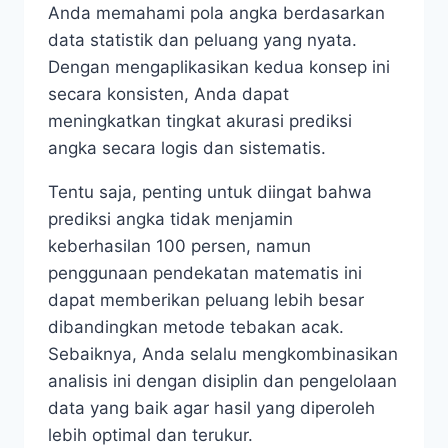
Anda memahami pola angka berdasarkan
data statistik dan peluang yang nyata.
Dengan mengaplikasikan kedua konsep ini
secara konsisten, Anda dapat
meningkatkan tingkat akurasi prediksi
angka secara logis dan sistematis.
Tentu saja, penting untuk diingat bahwa
prediksi angka tidak menjamin
keberhasilan 100 persen, namun
penggunaan pendekatan matematis ini
dapat memberikan peluang lebih besar
dibandingkan metode tebakan acak.
Sebaiknya, Anda selalu mengkombinasikan
analisis ini dengan disiplin dan pengelolaan
data yang baik agar hasil yang diperoleh
lebih optimal dan terukur.