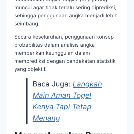
muncul agar tidak terlalu sering diprediksi,
sehingga penggunaan angka menjadi lebih
seimbang.
Secara keseluruhan, penggunaan konsep
probabilitas dalam analisis angka
memberikan keunggulan dalam
memprediksi dengan pendekatan statistik
yang objektif.
Baca Juga:
Langkah
Main Aman Togel
Kenya Tapi Tetap
Menang