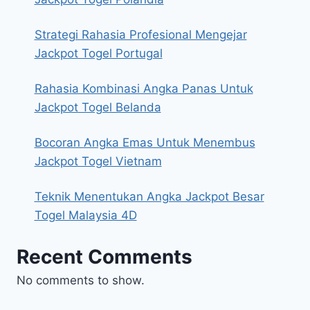
Strategi Rahasia Profesional Mengejar
Jackpot Togel Portugal
Rahasia Kombinasi Angka Panas Untuk
Jackpot Togel Belanda
Bocoran Angka Emas Untuk Menembus
Jackpot Togel Vietnam
Teknik Menentukan Angka Jackpot Besar
Togel Malaysia 4D
Recent Comments
No comments to show.