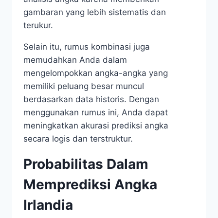
gambaran yang lebih sistematis dan
terukur.
Selain itu, rumus kombinasi juga
memudahkan Anda dalam
mengelompokkan angka-angka yang
memiliki peluang besar muncul
berdasarkan data historis. Dengan
menggunakan rumus ini, Anda dapat
meningkatkan akurasi prediksi angka
secara logis dan terstruktur.
Probabilitas Dalam
Memprediksi Angka
Irlandia