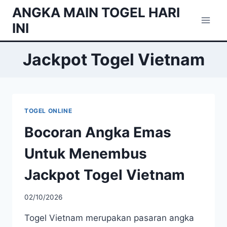
Skip
ANGKA MAIN TOGEL HARI
to
INI
content
Jackpot Togel Vietnam
TOGEL ONLINE
Bocoran Angka Emas
Untuk Menembus
Jackpot Togel Vietnam
02/10/2026
Togel Vietnam merupakan pasaran angka