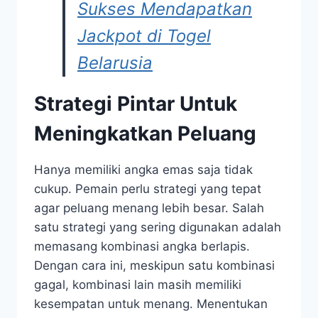
Sukses Mendapatkan
Jackpot di Togel
Belarusia
Strategi Pintar Untuk
Meningkatkan Peluang
Hanya memiliki angka emas saja tidak
cukup. Pemain perlu strategi yang tepat
agar peluang menang lebih besar. Salah
satu strategi yang sering digunakan adalah
memasang kombinasi angka berlapis.
Dengan cara ini, meskipun satu kombinasi
gagal, kombinasi lain masih memiliki
kesempatan untuk menang. Menentukan