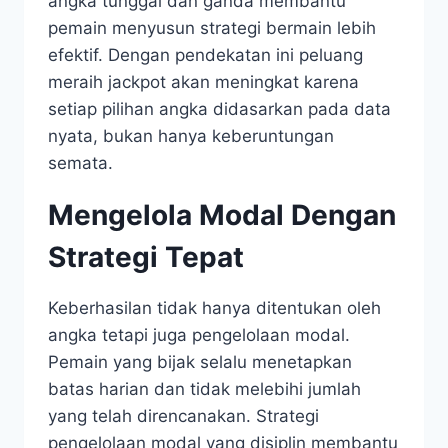
angka tunggal dan ganda membantu
pemain menyusun strategi bermain lebih
efektif. Dengan pendekatan ini peluang
meraih jackpot akan meningkat karena
setiap pilihan angka didasarkan pada data
nyata, bukan hanya keberuntungan
semata.
Mengelola Modal Dengan
Strategi Tepat
Keberhasilan tidak hanya ditentukan oleh
angka tetapi juga pengelolaan modal.
Pemain yang bijak selalu menetapkan
batas harian dan tidak melebihi jumlah
yang telah direncanakan. Strategi
pengelolaan modal yang disiplin membantu