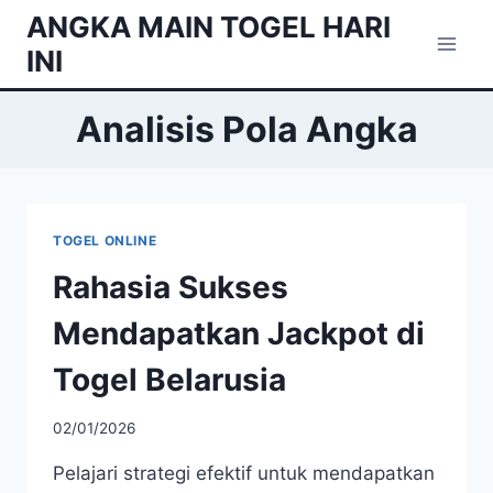
Skip
ANGKA MAIN TOGEL HARI
to
INI
content
Analisis Pola Angka
TOGEL ONLINE
Rahasia Sukses
Mendapatkan Jackpot di
Togel Belarusia
02/01/2026
Pelajari strategi efektif untuk mendapatkan