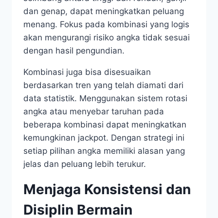
dan genap, dapat meningkatkan peluang
menang. Fokus pada kombinasi yang logis
akan mengurangi risiko angka tidak sesuai
dengan hasil pengundian.
Kombinasi juga bisa disesuaikan
berdasarkan tren yang telah diamati dari
data statistik. Menggunakan sistem rotasi
angka atau menyebar taruhan pada
beberapa kombinasi dapat meningkatkan
kemungkinan jackpot. Dengan strategi ini
setiap pilihan angka memiliki alasan yang
jelas dan peluang lebih terukur.
Menjaga Konsistensi dan
Disiplin Bermain