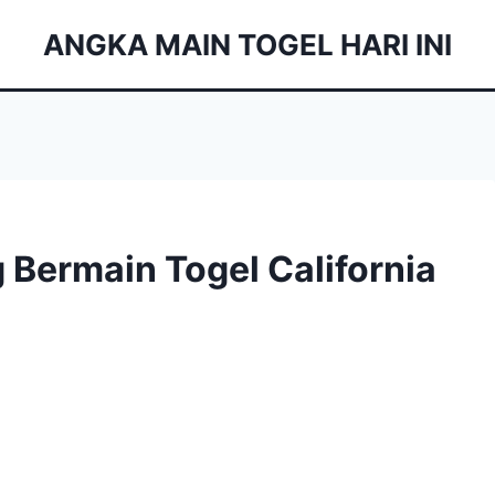
ANGKA MAIN TOGEL HARI INI
Bermain Togel California