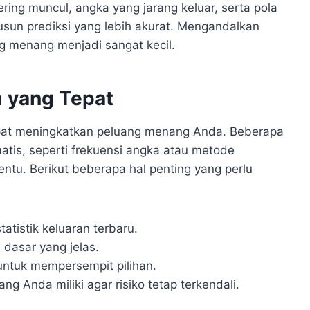
ng muncul, angka yang jarang keluar, serta pola
sun prediksi yang lebih akurat. Mengandalkan
g menang menjadi sangat kecil.
m yang Tepat
dapat meningkatkan peluang menang Anda. Beberapa
is, seperti frekuensi angka atau metode
tu. Berikut beberapa hal penting yang perlu
tistik keluaran terbaru.
 dasar yang jelas.
ntuk mempersempit pilihan.
g Anda miliki agar risiko tetap terkendali.