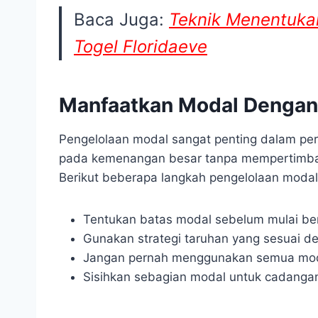
Baca Juga:
Teknik Menentuka
Togel Floridaeve
Manfaatkan Modal Dengan 
Pengelolaan modal sangat penting dalam per
pada kemenangan besar tanpa mempertimba
Berikut beberapa langkah pengelolaan modal
Tentukan batas modal sebelum mulai be
Gunakan strategi taruhan yang sesuai den
Jangan pernah menggunakan semua moda
Sisihkan sebagian modal untuk cadangan j