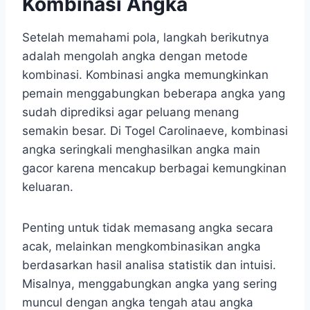
Kombinasi Angka
Setelah memahami pola, langkah berikutnya
adalah mengolah angka dengan metode
kombinasi. Kombinasi angka memungkinkan
pemain menggabungkan beberapa angka yang
sudah diprediksi agar peluang menang
semakin besar. Di Togel Carolinaeve, kombinasi
angka seringkali menghasilkan angka main
gacor karena mencakup berbagai kemungkinan
keluaran.
Penting untuk tidak memasang angka secara
acak, melainkan mengkombinasikan angka
berdasarkan hasil analisa statistik dan intuisi.
Misalnya, menggabungkan angka yang sering
muncul dengan angka tengah atau angka