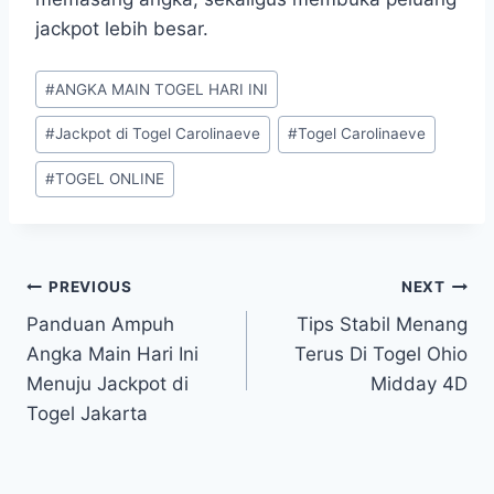
jackpot lebih besar.
Post
#
ANGKA MAIN TOGEL HARI INI
Tags:
#
Jackpot di Togel Carolinaeve
#
Togel Carolinaeve
#
TOGEL ONLINE
Post
PREVIOUS
NEXT
Panduan Ampuh
Tips Stabil Menang
navigation
Angka Main Hari Ini
Terus Di Togel Ohio
Menuju Jackpot di
Midday 4D
Togel Jakarta