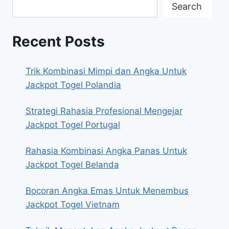
Search
Recent Posts
Trik Kombinasi Mimpi dan Angka Untuk
Jackpot Togel Polandia
Strategi Rahasia Profesional Mengejar
Jackpot Togel Portugal
Rahasia Kombinasi Angka Panas Untuk
Jackpot Togel Belanda
Bocoran Angka Emas Untuk Menembus
Jackpot Togel Vietnam