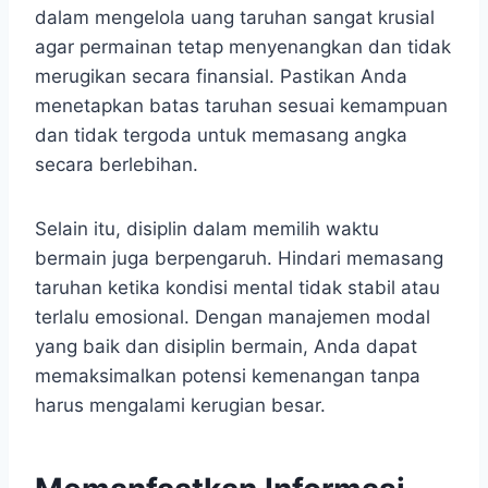
dalam mengelola uang taruhan sangat krusial
agar permainan tetap menyenangkan dan tidak
merugikan secara finansial. Pastikan Anda
menetapkan batas taruhan sesuai kemampuan
dan tidak tergoda untuk memasang angka
secara berlebihan.
Selain itu, disiplin dalam memilih waktu
bermain juga berpengaruh. Hindari memasang
taruhan ketika kondisi mental tidak stabil atau
terlalu emosional. Dengan manajemen modal
yang baik dan disiplin bermain, Anda dapat
memaksimalkan potensi kemenangan tanpa
harus mengalami kerugian besar.