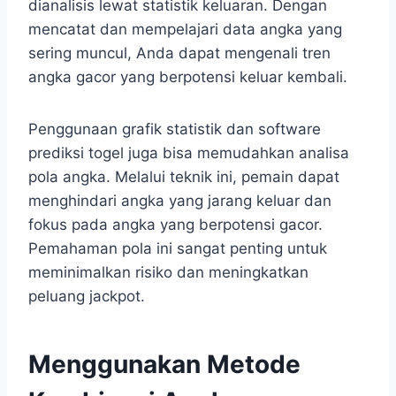
dianalisis lewat statistik keluaran. Dengan
mencatat dan mempelajari data angka yang
sering muncul, Anda dapat mengenali tren
angka gacor yang berpotensi keluar kembali.
Penggunaan grafik statistik dan software
prediksi togel juga bisa memudahkan analisa
pola angka. Melalui teknik ini, pemain dapat
menghindari angka yang jarang keluar dan
fokus pada angka yang berpotensi gacor.
Pemahaman pola ini sangat penting untuk
meminimalkan risiko dan meningkatkan
peluang jackpot.
Menggunakan Metode