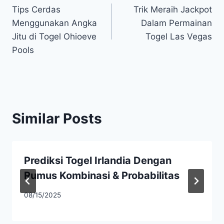
Tips Cerdas
Trik Meraih Jackpot
navigation
Menggunakan Angka
Dalam Permainan
Jitu di Togel Ohioeve
Togel Las Vegas
Pools
Similar Posts
Prediksi Togel Irlandia Dengan
Rumus Kombinasi & Probabilitas
08/15/2025