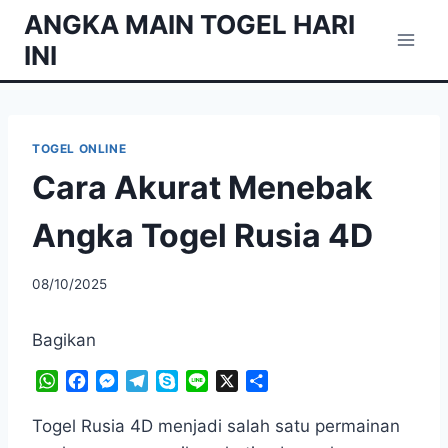
Skip
ANGKA MAIN TOGEL HARI
to
INI
content
TOGEL ONLINE
Cara Akurat Menebak
Angka Togel Rusia 4D
08/10/2025
Bagikan
W
F
M
T
S
L
X
S
h
a
e
e
k
i
h
a
c
s
l
y
n
a
Togel Rusia 4D menjadi salah satu permainan
t
e
s
e
p
e
r