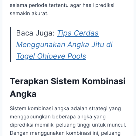
selama periode tertentu agar hasil prediksi
semakin akurat.
Baca Juga:
Tips Cerdas
Menggunakan Angka Jitu di
Togel Ohioeve Pools
Terapkan Sistem Kombinasi
Angka
Sistem kombinasi angka adalah strategi yang
menggabungkan beberapa angka yang
diprediksi memiliki peluang tinggi untuk muncul.
Dengan menggunakan kombinasi ini, peluang