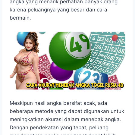
angka yang menarik perhatian banyak orang
s
b
e
g
e
e
karena peluangnya yang besar dan cara
A
o
n
r
bermain.
p
o
g
a
p
k
e
m
r
Meskipun hasil angka bersifat acak, ada
beberapa metode yang dapat digunakan untuk
meningkatkan akurasi dalam menebak angka.
Dengan pendekatan yang tepat, peluang